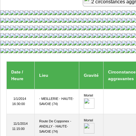
2 circonstances agg
Date /
Circonstance
Lieu
Gravité
Heure
aggravantes
Mortel
1/1/2014
- MEILLERIE - HAUTE-
16:30:00
SAVOIE (74)
Mortel
Route De Copponex -
11/1/2014
ANDILLY - HAUTE-
11:15:00
SAVOIE (74)