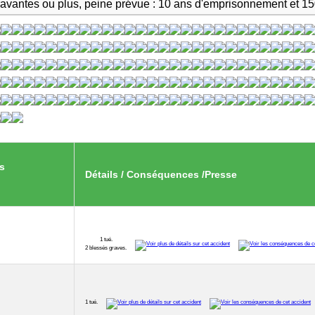
ravantes ou plus, peine prévue : 10 ans d'emprisonnement et 1
s
Détails / Conséquences /Presse
1 tué.
2 blessés graves.
1 tué.