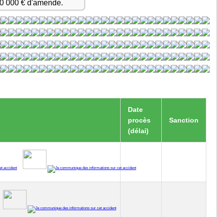
50 000 € d'amende.
Date
procès
Sanction
(délai)