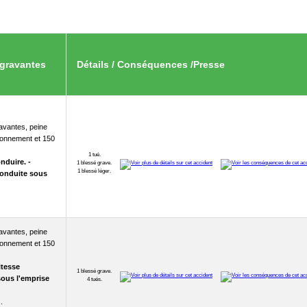
gravantes
Détails / Conséquences /Presse
1 tué.
nduire. -
1 blessé grave.
1 blessé léger.
Conduite sous
itesse
1 blessé grave.
sous l'emprise
4 tués.
.