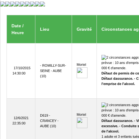
Date /
Lieu
Gravité
Circonstances ag
Heure
Mortel
- ROMILLY-SUR-
17/10/2015
SEINE - AUBE
14:30:00
Défaut de permis de co
(10)
Défaut dassurance. - 
l'emprise de l'alcool.
Mortel
D619 -
12/6/2021
CRANCEY -
Défaut dassurance. - V
22:35:00
AUBE (10)
excessive. - Conduite 
de l'alcool.
1 adulte et 3 enfants tués