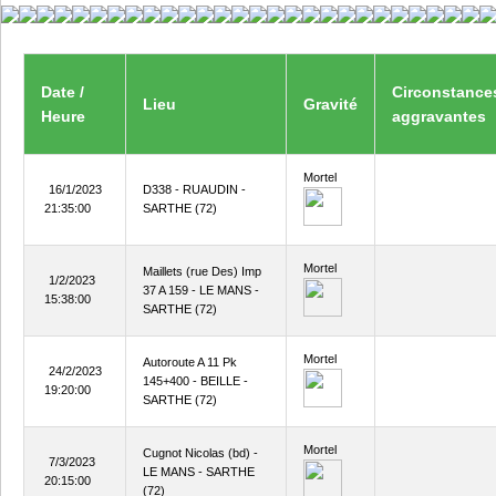
Date /
Circonstance
Lieu
Gravité
Heure
aggravantes
Mortel
16/1/2023
D338 - RUAUDIN -
21:35:00
SARTHE (72)
Mortel
Maillets (rue Des) Imp
1/2/2023
37 A 159 - LE MANS -
15:38:00
SARTHE (72)
Mortel
Autoroute A 11 Pk
24/2/2023
145+400 - BEILLE -
19:20:00
SARTHE (72)
Mortel
Cugnot Nicolas (bd) -
7/3/2023
LE MANS - SARTHE
20:15:00
(72)