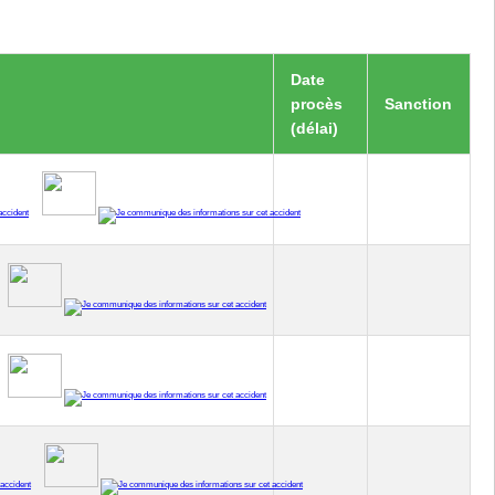
Date
procès
Sanction
(délai)