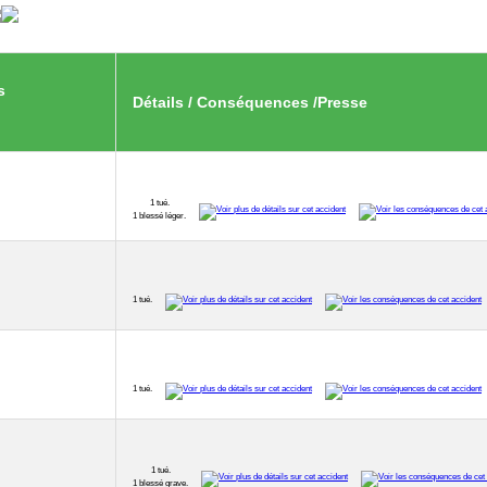
s
Détails / Conséquences /Presse
1 tué.
1 blessé léger.
1 tué.
1 tué.
1 tué.
1 blessé grave.