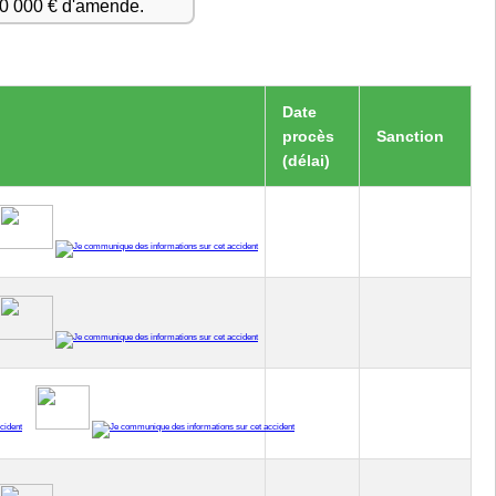
50 000 € d'amende.
Date
procès
Sanction
(délai)