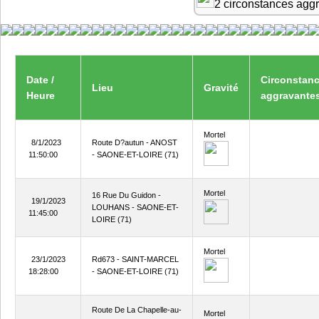
2 circonstances agg
Date /
Circonstan
Lieu
Gravité
Heure
aggravante
Mortel
8/1/2023
Route D?autun - ANOST
11:50:00
- SAONE-ET-LOIRE (71)
Mortel
16 Rue Du Guidon -
19/1/2023
LOUHANS - SAONE-ET-
11:45:00
LOIRE (71)
Mortel
23/1/2023
Rd673 - SAINT-MARCEL
18:28:00
- SAONE-ET-LOIRE (71)
Route De La Chapelle-au-
Mortel