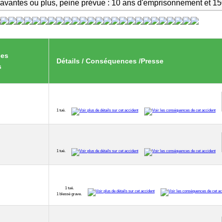
ravantes ou plus, peine prévue : 10 ans d'emprisonnement et 1
ces
Détails / Conséquences /Presse
s
1 tué.
1 tué.
1 tué.
1 blessé grave.