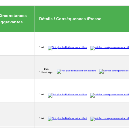
Circonstances
Détails / Conséquences /Presse
aggravantes
1 tué.
1 tué.
1 blessé léger.
1 tué.
1 tué.