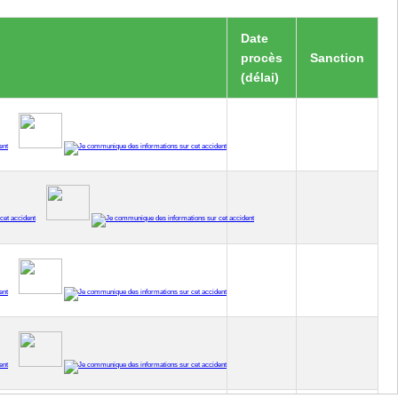
Date
procès
Sanction
(délai)