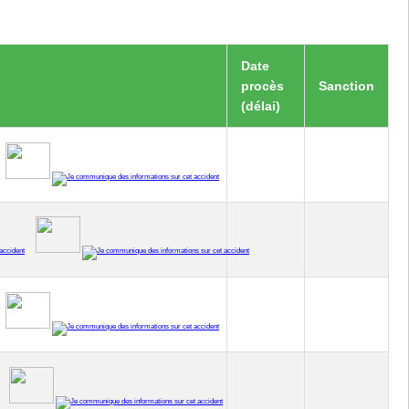
Date
procès
Sanction
(délai)