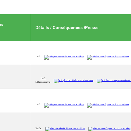
es
Détails / Conséquences /Presse
1 tué.
1 tué.
1 blessé grave.
1 tué.
3 tués.