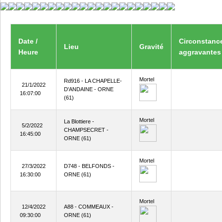
Date /
Circonstanc
Lieu
Gravité
Heure
aggravantes
Mortel
Rd916 - LA CHAPELLE-
21/1/2022
D'ANDAINE - ORNE
16:07:00
(61)
Mortel
La Blottiere -
5/2/2022
CHAMPSECRET -
16:45:00
ORNE (61)
Mortel
27/3/2022
D748 - BELFONDS -
16:30:00
ORNE (61)
Mortel
12/4/2022
A88 - COMMEAUX -
09:30:00
ORNE (61)