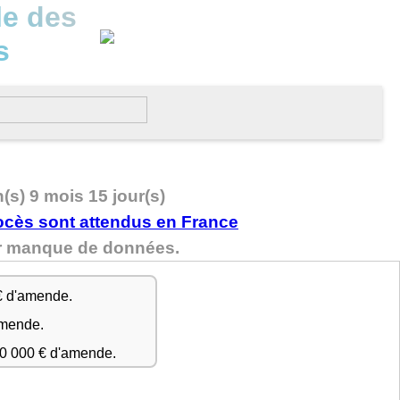
le des
s
n(s) 9 mois 15 jour(s)
par manque de données.
€ d'amende.
amende.
50 000 € d'amende.