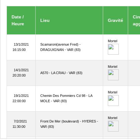
Date /
Cir
Lieu
Gravité
Heure
ag
Mortel
13/1/2021
Scamaroni(avenue Fred) -
16:15:00
DRAGUIGNAN - VAR (83)
Mortel
14/1/2021
A570 - LA CRAU - VAR (83)
20:20:00
Mortel
19/1/2021
Chemin Des Pommiers Cd 98 - LA
22:00:00
MOLE - VAR (83)
Mortel
7/2/2021
Front De Mer (boulevard) - HYERES -
11:30:00
VAR (83)