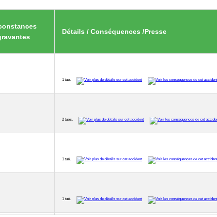
constances
Détails / Conséquences /Presse
gravantes
1 tué.
2 tués.
1 tué.
1 tué.