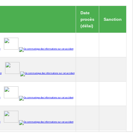
Date
procès
Sanction
(délai)