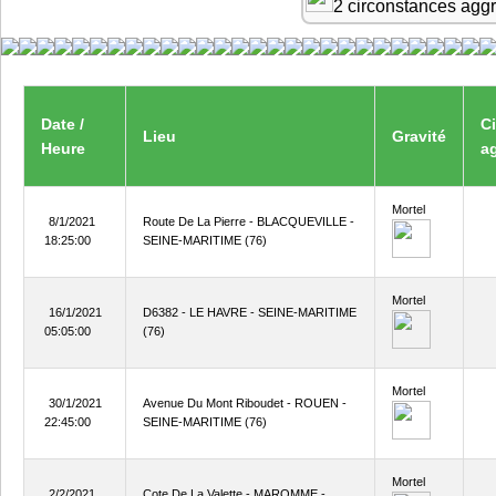
2 circonstances agg
Date /
C
Lieu
Gravité
Heure
a
Mortel
8/1/2021
Route De La Pierre - BLACQUEVILLE -
18:25:00
SEINE-MARITIME (76)
Mortel
16/1/2021
D6382 - LE HAVRE - SEINE-MARITIME
05:05:00
(76)
Mortel
30/1/2021
Avenue Du Mont Riboudet - ROUEN -
22:45:00
SEINE-MARITIME (76)
Mortel
2/2/2021
Cote De La Valette - MAROMME -