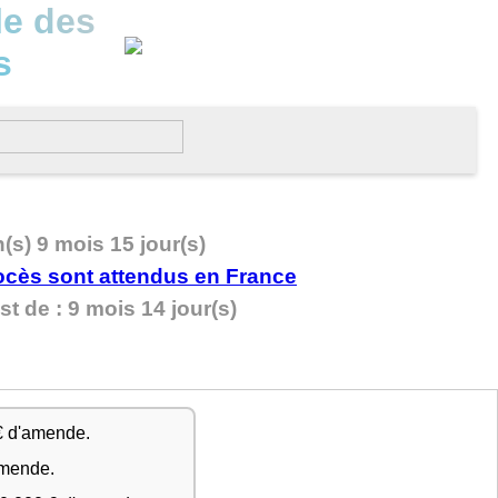
le des
s
n(s) 9 mois 15 jour(s)
t de : 9 mois 14 jour(s)
€ d'amende.
amende.