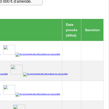
50 000 € d'amende.
Date
procès
Sanction
(délai)