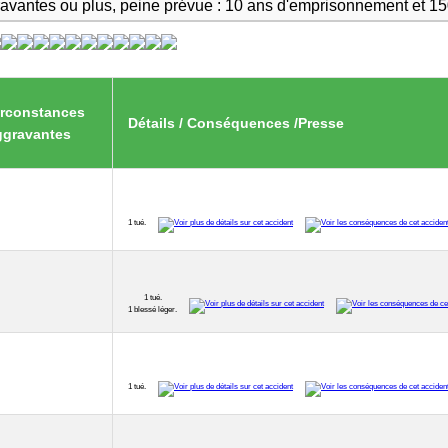
ravantes ou plus, peine prévue : 10 ans d'emprisonnement et 1
irconstances
Détails / Conséquences /Presse
ggravantes
1 tué.
1 tué.
1 blessé léger.
1 tué.