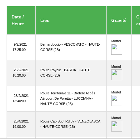
Date /
C
Lieu
Gravité
Heure
a
Mortel
9/2/2021
Bernarduccio - VESCOVATO - HAUTE-
17:25:00
CORSE (2B)
Mortel
25/2/2021
Route Royale - BASTIA - HAUTE-
18:20:00
CORSE (2B)
Mortel
Route Territoriale 11 - Bretelle Accès
28/2/2021
Aéroport De Poretta - LUCCIANA -
13:40:00
HAUTE-CORSE (2B)
Mortel
25/4/2021
Route Cap Sud, Rd 37 - VENZOLASCA
19:00:00
- HAUTE-CORSE (2B)