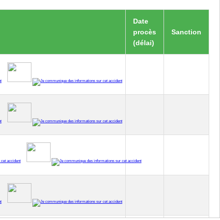
Date
procès
Sanction
(délai)