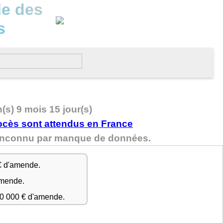
le des
s
n(s) 9 mois 15 jour(s)
t inconnu par manque de données.
€ d'amende.
amende.
50 000 € d'amende.