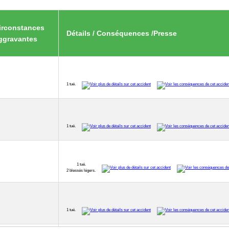
irconstances
Détails / Conséquences /Presse
ggravantes
1 tué.
1 tué.
1 tué.
2 blessés légers.
1 tué.