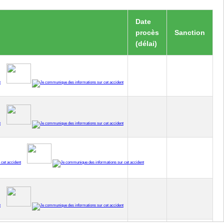
Date
procès
Sanction
(délai)