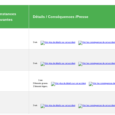
onstances
Détails / Conséquences /Presse
avantes
1 tué.
1 tué.
1 tué.
3 blessés graves.
2 blessés légers.
1 tué.