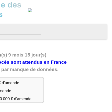
le des
s
n(s) 9 mois 15 jour(s)
nu par manque de données.
€ d'amende.
amende.
50 000 € d'amende.