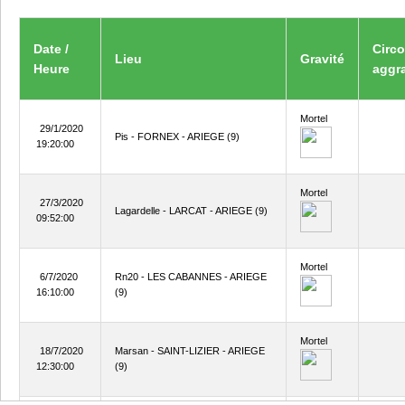
Date /
Circ
Lieu
Gravité
Heure
aggr
Mortel
29/1/2020
Pis - FORNEX - ARIEGE (9)
19:20:00
Mortel
27/3/2020
Lagardelle - LARCAT - ARIEGE (9)
09:52:00
Mortel
6/7/2020
Rn20 - LES CABANNES - ARIEGE
16:10:00
(9)
Mortel
18/7/2020
Marsan - SAINT-LIZIER - ARIEGE
12:30:00
(9)