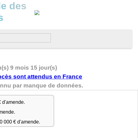
le des
s
n(s) 9 mois 15 jour(s)
nconnu par manque de données.
€ d'amende.
amende.
50 000 € d'amende.