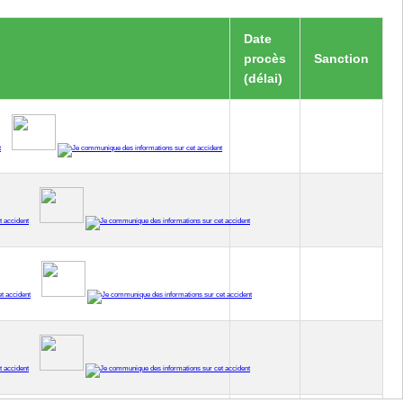
Date
procès
Sanction
(délai)