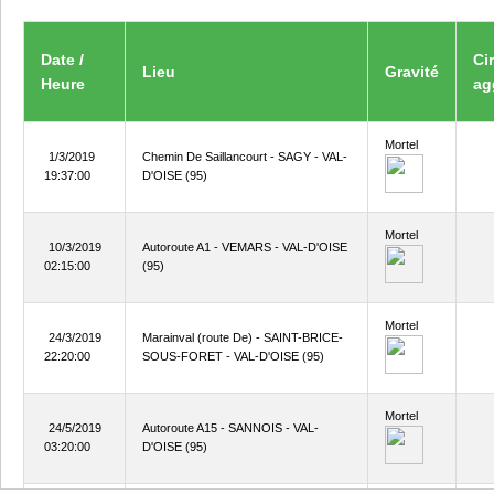
Date /
Ci
Lieu
Gravité
Heure
ag
Mortel
1/3/2019
Chemin De Saillancourt - SAGY - VAL-
19:37:00
D'OISE (95)
Mortel
10/3/2019
Autoroute A1 - VEMARS - VAL-D'OISE
02:15:00
(95)
Mortel
24/3/2019
Marainval (route De) - SAINT-BRICE-
22:20:00
SOUS-FORET - VAL-D'OISE (95)
Mortel
24/5/2019
Autoroute A15 - SANNOIS - VAL-
03:20:00
D'OISE (95)