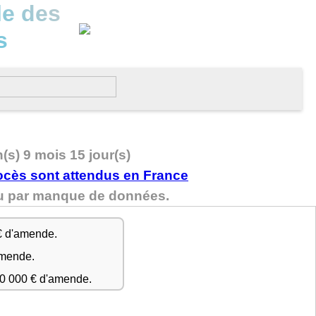
le des
s
n(s) 9 mois 15 jour(s)
nnu par manque de données.
€ d'amende.
amende.
50 000 € d'amende.