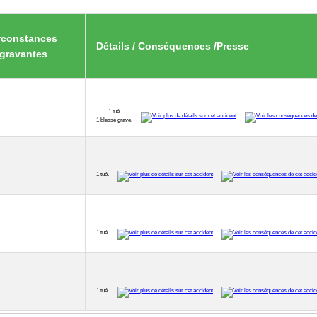
rconstances
Détails / Conséquences /Presse
gravantes
1 tué.
1 blessé grave.
1 tué.
1 tué.
1 tué.