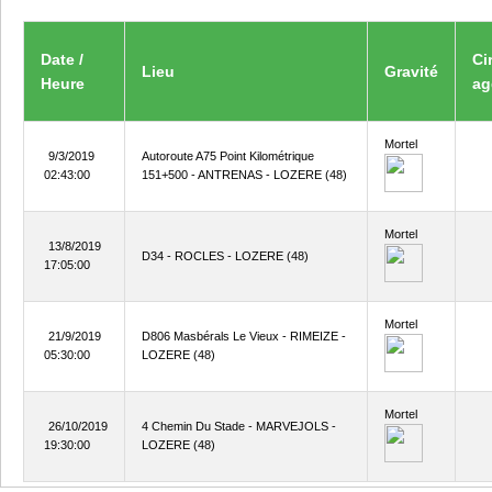
Date /
Ci
Lieu
Gravité
Heure
ag
Mortel
9/3/2019
Autoroute A75 Point Kilométrique
02:43:00
151+500 - ANTRENAS - LOZERE (48)
Mortel
13/8/2019
D34 - ROCLES - LOZERE (48)
17:05:00
Mortel
21/9/2019
D806 Masbérals Le Vieux - RIMEIZE -
05:30:00
LOZERE (48)
Mortel
26/10/2019
4 Chemin Du Stade - MARVEJOLS -
19:30:00
LOZERE (48)