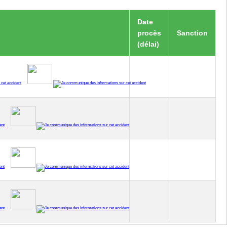
Date
procès
Sanction
(délai)