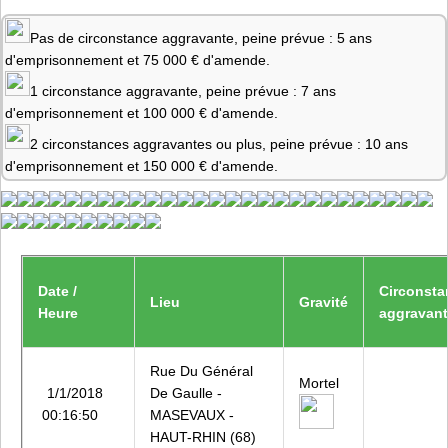
Pas de circonstance aggravante, peine prévue : 5 ans
d'emprisonnement et 75 000 € d'amende.
1 circonstance aggravante, peine prévue : 7 ans
d'emprisonnement et 100 000 € d'amende.
2 circonstances aggravantes ou plus, peine prévue : 10 ans
d'emprisonnement et 150 000 € d'amende.
Date /
Circonsta
Lieu
Gravité
Heure
aggravan
Rue Du Général
Mortel
1/1/2018
De Gaulle -
00:16:50
MASEVAUX -
HAUT-RHIN (68)