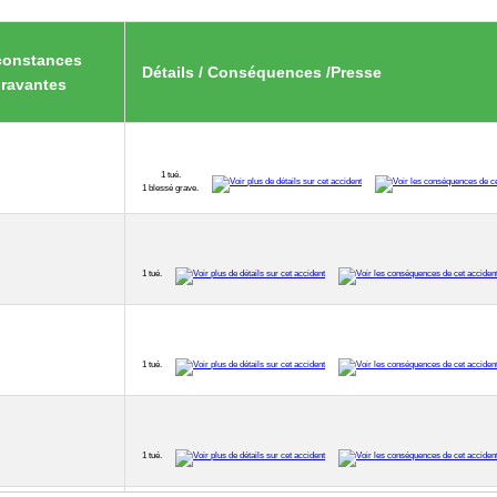
constances
Détails / Conséquences /Presse
ravantes
1 tué.
1 blessé grave.
1 tué.
1 tué.
1 tué.