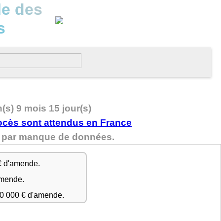
le des
s
n(s) 9 mois 15 jour(s)
nu par manque de données.
€ d'amende.
amende.
50 000 € d'amende.