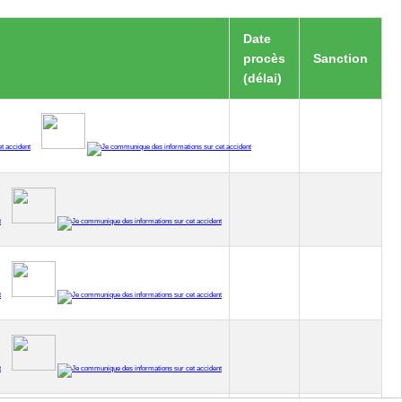
Date
procès
Sanction
(délai)