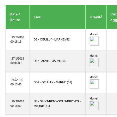
Date /
Cir
Lieu
Gravité
Heure
agg
Mortel
19/1/2018
D3 - OEUILLY - MARNE (51)
00:18:15
Mortel
27/1/2018
D67 - AUVE - MARNE (51)
00:06:00
Mortel
2/2/2018
D36 - OEUILLY - MARNE (51)
00:13:40
Mortel
10/2/2018
N4 - SAINT-REMY-SOUS-BROYES -
00:18:50
MARNE (51)