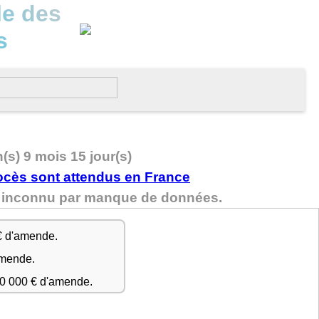
le des
s
n(s) 9 mois 15 jour(s)
st inconnu par manque de données.
€ d'amende.
amende.
50 000 € d'amende.