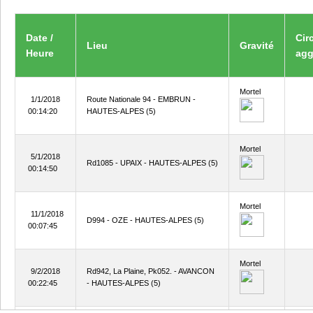
Date /
Cir
Lieu
Gravité
Heure
agg
Mortel
1/1/2018
Route Nationale 94 - EMBRUN -
00:14:20
HAUTES-ALPES (5)
Mortel
5/1/2018
Rd1085 - UPAIX - HAUTES-ALPES (5)
00:14:50
Mortel
11/1/2018
D994 - OZE - HAUTES-ALPES (5)
00:07:45
Mortel
9/2/2018
Rd942, La Plaine, Pk052. - AVANCON
00:22:45
- HAUTES-ALPES (5)