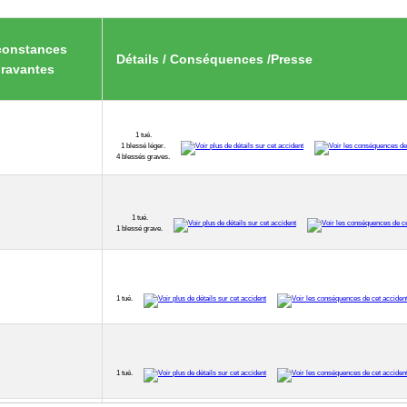
constances
Détails / Conséquences /Presse
ravantes
1 tué.
1 blessé léger.
4 blessés graves.
1 tué.
1 blessé grave.
1 tué.
1 tué.