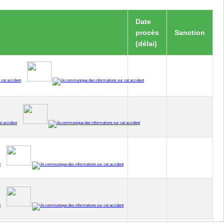
Date
procès
Sanction
(délai)