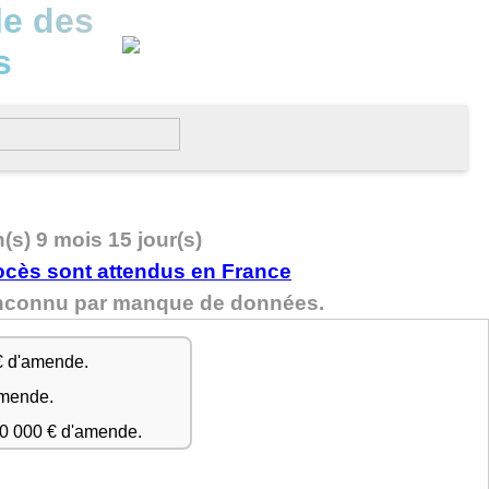
le des
s
n(s) 9 mois 15 jour(s)
t inconnu par manque de données.
€ d'amende.
amende.
50 000 € d'amende.