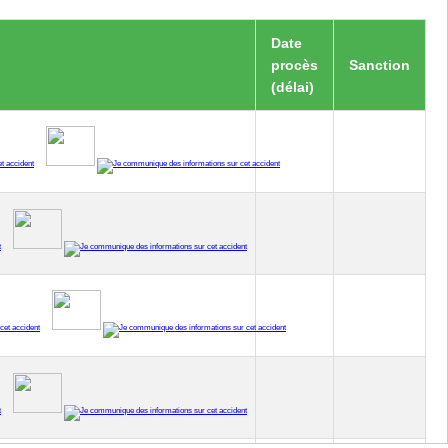
Date
procès
Sanction
(délai)