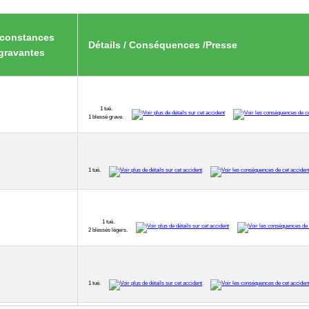
rconstances
Détails / Conséquences /Presse
gravantes
1 tué.
1 blessé grave.
1 tué.
1 tué.
2 blessés légers.
1 tué.