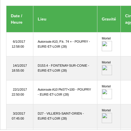
Date /
Ci
Lieu
Gravité
Heure
ag
Mortel
6/1/2017
Autoroute A10, P.k. 74 + - POUPRY -
12:58:00
EURE-ET-LOIR (28)
Mortel
14/1/2017
D153.4 - FONTENAY-SUR-CONIE -
18:55:00
EURE-ET-LOIR (28)
Mortel
22/1/2017
Autoroute A10 Pk077+100 - POUPRY
22:50:00
- EURE-ET-LOIR (28)
Mortel
3/2/2017
D27 - VILLIERS-SAINT-ORIEN -
07:45:00
EURE-ET-LOIR (28)