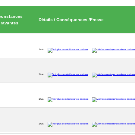
constances
Détails / Conséquences /Presse
ravantes
1 tué.
1 tué.
1 tué.
1 tué.