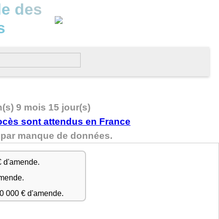
le des
s
n(s) 9 mois 15 jour(s)
nu par manque de données.
€ d'amende.
amende.
50 000 € d'amende.