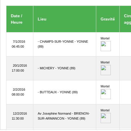
Date /
Cir
Lieu
Gravité
Heure
agg
Mortel
7/1/2016
- CHAMPS-SUR-YONNE - YONNE
06:45:00
(89)
Mortel
20/1/2016
- MICHERY - YONNE (89)
17:00:00
Mortel
2/2/2016
- BUTTEAUX - YONNE (89)
08:00:00
Mortel
12/2/2016
Av Josephine Normand - BRIENON-
11:30:00
SUR-ARMANCON - YONNE (89)