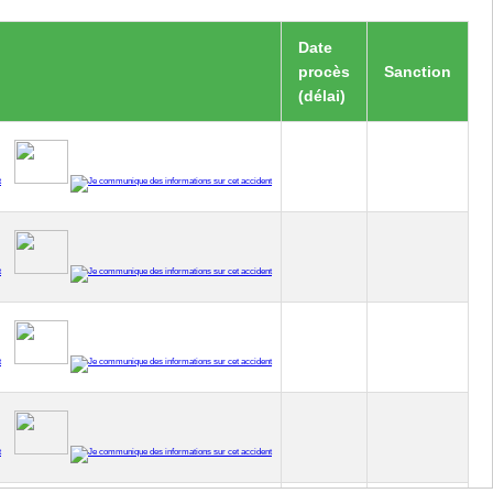
Date
procès
Sanction
(délai)