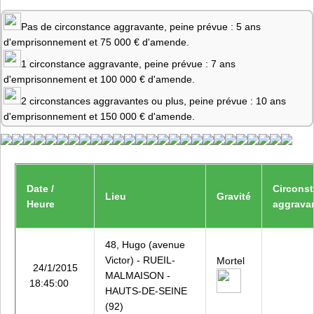
Pas de circonstance aggravante, peine prévue : 5 ans
d'emprisonnement et 75 000 € d'amende.
1 circonstance aggravante, peine prévue : 7 ans
d'emprisonnement et 100 000 € d'amende.
2 circonstances aggravantes ou plus, peine prévue : 10 ans
d'emprisonnement et 150 000 € d'amende.
Date /
Circons
Lieu
Gravité
Heure
aggrava
48, Hugo (avenue
Victor) - RUEIL-
Mortel
24/1/2015
MALMAISON -
18:45:00
HAUTS-DE-SEINE
(92)