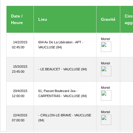
Date /
Cir
Lieu
Gravité
Heure
agg
Mortel
14/2/2015
604 Av De La Libération - APT -
02:45:00
VAUCLUSE (84)
Mortel
15/3/2015
- LE BEAUCET - VAUCLUSE (84)
23:45:00
Mortel
20/4/2015
61, Passet Boulevard Jea -
12:00:00
CARPENTRAS - VAUCLUSE (84)
Mortel
22/4/2015
- CRILLON-LE-BRAVE - VAUCLUSE
07:00:00
(84)