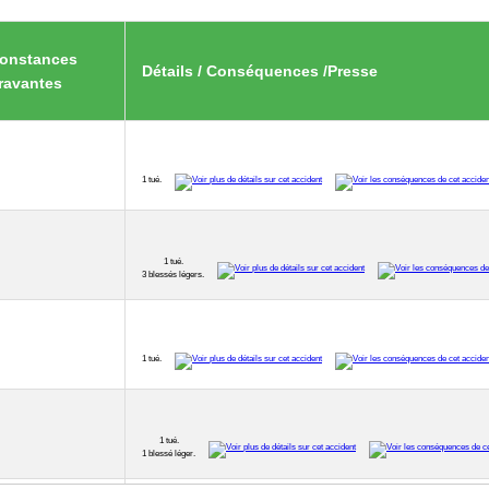
constances
Détails / Conséquences /Presse
ravantes
1 tué.
1 tué.
3 blessés légers.
1 tué.
1 tué.
1 blessé léger.