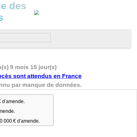
le des
s
n(s) 9 mois 15 jour(s)
connu par manque de données.
€ d'amende.
amende.
50 000 € d'amende.