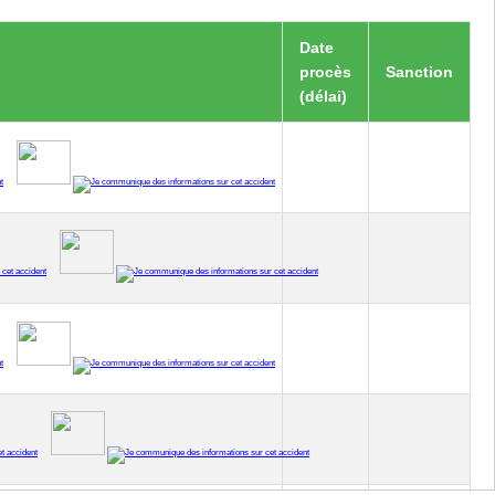
Date
procès
Sanction
(délai)