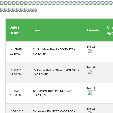
Date /
Cir
Lieu
Gravité
Heure
ag
Mortel
4/1/2015
41, Six (abbe)29a41 - BONDUES -
11:30:00
NORD (59)
Mortel
13/1/2015
95, Carnot (bld)de 30a46 - MOUVAUX
19:50:00
- NORD (59)
Mortel
16/1/2015
120, Maufait (rue De - ROUBAIX -
19:00:00
NORD (59)
Mortel
25/1/2015
Autoroute A25 - STEENVOORDE -