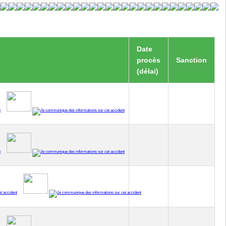
Date
procès
Sanction
(délai)