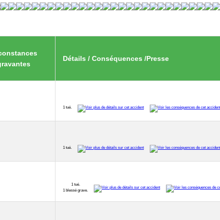
constances
Détails / Conséquences /Presse
gravantes
1 tué.
1 tué.
1 tué.
1 blessé grave.