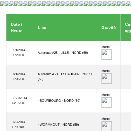
Date /
Ci
Lieu
Gravité
Heure
ag
Mortel
1/1/2014
Autoroute A25 - LILLE - NORD (59)
06:20:00
Mortel
8/1/2014
Autoroute A 21 - ESCAUDAIN - NORD
02:35:00
(59)
Mortel
13/1/2014
- BOURBOURG - NORD (59)
14:15:00
Mortel
6/2/2014
- WORMHOUT - NORD (59)
11:00:00