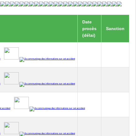
Date
procès
Sanction
(délai)