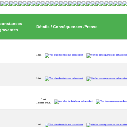
rconstances
Détails / Conséquences /Presse
gravantes
1 tué.
1 tué.
1 tué.
1 blessé grave.
1 tué.