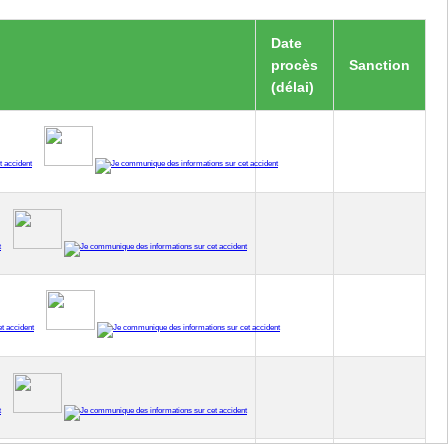
Date
procès
Sanction
(délai)