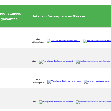
irconstances
Détails / Conséquences /Presse
ggravantes
1 tué.
1 blessé léger.
1 tué.
1 tué.
1 blessé grave.
1 tué.