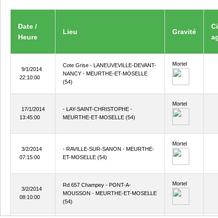
Date /
C
Lieu
Gravité
Heure
a
Mortel
Cote Grise - LANEUVEVILLE-DEVANT-
9/1/2014
NANCY - MEURTHE-ET-MOSELLE
22:10:00
(54)
Mortel
17/1/2014
- LAY-SAINT-CHRISTOPHE -
13:45:00
MEURTHE-ET-MOSELLE (54)
Mortel
3/2/2014
- RAVILLE-SUR-SANON - MEURTHE-
07:15:00
ET-MOSELLE (54)
Mortel
Rd 657 Champey - PONT-A-
3/2/2014
MOUSSON - MEURTHE-ET-MOSELLE
08:10:00
(54)