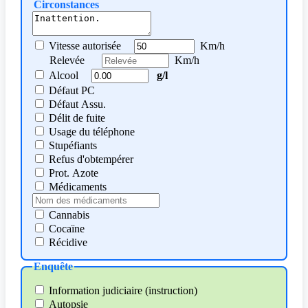
Circonstances
Vitesse autorisée
Km/h
Relevée
Km/h
Alcool
g/l
Défaut PC
Défaut Assu.
Délit de fuite
Usage du téléphone
Stupéfiants
Refus d'obtempérer
Prot. Azote
Médicaments
Cannabis
Cocaïne
Récidive
Enquête
Information judiciaire (instruction)
Autopsie