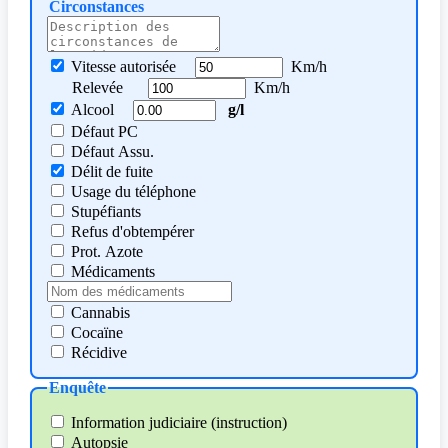
Circonstances
Vitesse autorisée
Km/h
Relevée
Km/h
Alcool
g/l
Défaut PC
Défaut Assu.
Délit de fuite
Usage du téléphone
Stupéfiants
Refus d'obtempérer
Prot. Azote
Médicaments
Cannabis
Cocaïne
Récidive
Enquête
Information judiciaire (instruction)
Autopsie