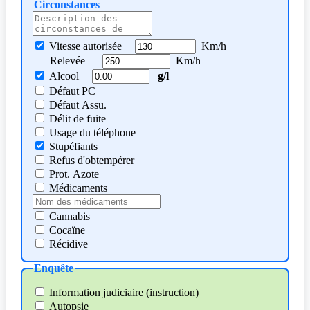
Circonstances
Vitesse autorisée
Km/h
Relevée
Km/h
Alcool
g/l
Défaut PC
Défaut Assu.
Délit de fuite
Usage du téléphone
Stupéfiants
Refus d'obtempérer
Prot. Azote
Médicaments
Cannabis
Cocaïne
Récidive
Enquête
Information judiciaire (instruction)
Autopsie