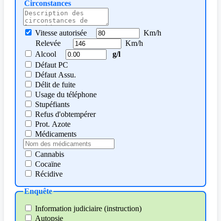
Circonstances
Vitesse autorisée
Km/h
Relevée
Km/h
Alcool
g/l
Défaut PC
Défaut Assu.
Délit de fuite
Usage du téléphone
Stupéfiants
Refus d'obtempérer
Prot. Azote
Médicaments
Cannabis
Cocaïne
Récidive
Enquête
Information judiciaire (instruction)
Autopsie