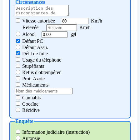
Circonstances
Vitesse autorisée
Km/h
Relevée
Km/h
Alcool
g/l
Défaut PC
Défaut Assu.
Délit de fuite
Usage du téléphone
Stupéfiants
Refus d'obtempérer
Prot. Azote
Médicaments
Cannabis
Cocaïne
Récidive
Enquête
Information judiciaire (instruction)
Autopsie