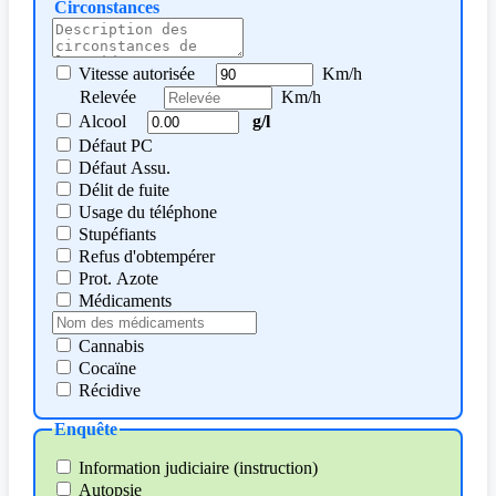
Circonstances
Vitesse autorisée
Km/h
Relevée
Km/h
Alcool
g/l
Défaut PC
Défaut Assu.
Délit de fuite
Usage du téléphone
Stupéfiants
Refus d'obtempérer
Prot. Azote
Médicaments
Cannabis
Cocaïne
Récidive
Enquête
Information judiciaire (instruction)
Autopsie