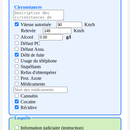
Circonstances
Vitesse autorisée
Km/h
Relevée
Km/h
Alcool
g/l
Défaut PC
Défaut Assu.
Délit de fuite
Usage du téléphone
Stupéfiants
Refus d'obtempérer
Prot. Azote
Médicaments
Cannabis
Cocaïne
Récidive
Enquête
Information judiciaire (instruction)