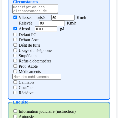
Circonstances
Vitesse autorisée
Km/h
Relevée
Km/h
Alcool
g/l
Défaut PC
Défaut Assu.
Délit de fuite
Usage du téléphone
Stupéfiants
Refus d'obtempérer
Prot. Azote
Médicaments
Cannabis
Cocaïne
Récidive
Enquête
Information judiciaire (instruction)
Autopsie