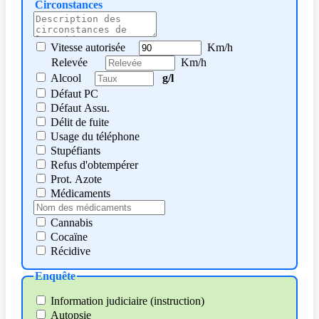
Circonstances
Vitesse autorisée
Km/h
Relevée
Km/h
Alcool
g/l
Défaut PC
Défaut Assu.
Délit de fuite
Usage du téléphone
Stupéfiants
Refus d'obtempérer
Prot. Azote
Médicaments
Cannabis
Cocaïne
Récidive
Enquête
Information judiciaire (instruction)
Autopsie