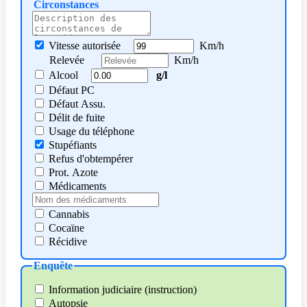
Circonstances
Vitesse autorisée
Km/h
Relevée
Km/h
Alcool
g/l
Défaut PC
Défaut Assu.
Délit de fuite
Usage du téléphone
Stupéfiants
Refus d'obtempérer
Prot. Azote
Médicaments
Cannabis
Cocaïne
Récidive
Enquête
Information judiciaire (instruction)
Autopsie