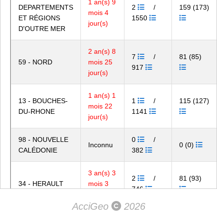
1 an(s) 9
DEPARTEMENTS
2
/
159 (173)
mois 4
ET RÉGIONS
1550
jour(s)
D'OUTRE MER
2 an(s) 8
7
/
81 (85)
59 - NORD
mois 25
917
jour(s)
1 an(s) 1
13 - BOUCHES-
1
/
115 (127)
mois 22
DU-RHONE
1141
jour(s)
98 - NOUVELLE
0
/
Inconnu
0 (0)
CALÉDONIE
382
3 an(s) 3
2
/
81 (93)
34 - HERAULT
mois 3
746
jour(s)
AcciGeo
2026