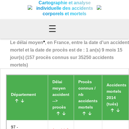
Cartographie et analyse
individuelle des accidents
corporels et mortels
☰
Le délai moyen
*
, en France, entre la date d'un accident
mortel et la date de procès est de : 1 an(s) 9 mois 15
jour(s) (157 procès connus sur 35250 accidents
mortels)
Délai
Procès
Accidents
moyen
connus /
mortels
Département
accident
nb
2014
-->
accidents
(tués)
procès
mortels
97 -